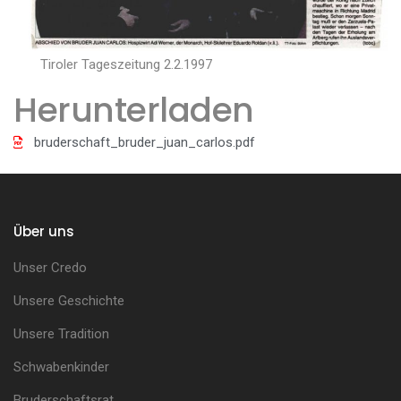
Tiroler Tageszeitung 2.2.1997
Herunterladen
bruderschaft_bruder_juan_carlos.pdf
Über uns
Unser Credo
Unsere Geschichte
Unsere Tradition
Schwabenkinder
Bruderschaftsrat