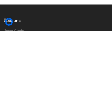
Über uns
Unser Credo
Unsere Geschichte
Unsere Tradition
Schwabenkinder
Bruderschaftsrat
Tätigkeitsbericht
Wappenbücher
Ablassbriefe
Gründungsurkunde