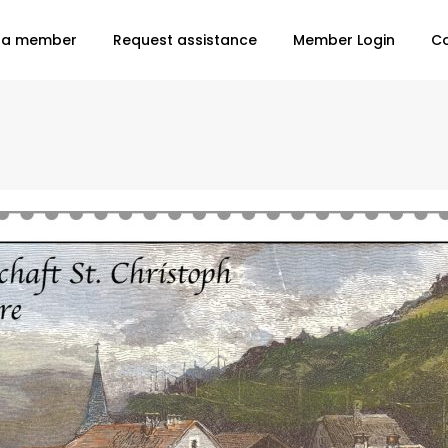
 a member
Request assistance
Member Login
C