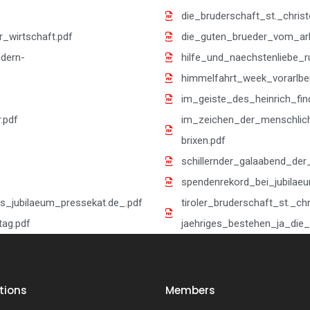
die_bruderschaft_st._chris
r_wirtschaft.pdf
die_guten_brueder_vom_arl
dern-
hilfe_und_naechstenliebe_r
himmelfahrt_week_vorarlbe
im_geiste_des_heinrich_finde
.pdf
im_zeichen_der_menschlich
brixen.pdf
schillernder_galaabend_der
spendenrekord_bei_jubilaeu
es_jubilaeum_pressekat.de_.pdf
tiroler_bruderschaft_st._ch
tag.pdf
jaehriges_bestehen_ja_die_
tions
Members