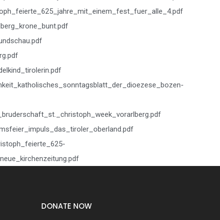
toph_feierte_625_jahre_mit_einem_fest_fuer_alle_4.pdf
berg_krone_bunt.pdf
undschau.pdf
rg.pdf
lkind_tirolerin.pdf
keit_katholisches_sonntagsblatt_der_dioezese_bozen-
_bruderschaft_st._christoph_week_vorarlberg.pdf
msfeier_impuls_das_tiroler_oberland.pdf
ristoph_feierte_625-
neue_kirchenzeitung.pdf
DONATE NOW