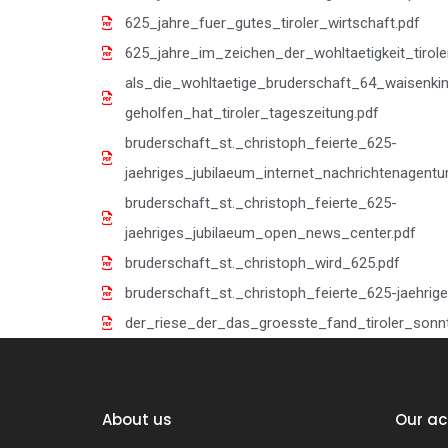
625_jahre_fuer_gutes_tiroler_wirtschaft.pdf
625_jahre_im_zeichen_der_wohltaetigkeit_tirole
als_die_wohltaetige_bruderschaft_64_waisenkin
geholfen_hat_tiroler_tageszeitung.pdf
bruderschaft_st._christoph_feierte_625-
jaehriges_jubilaeum_internet_nachrichtenagentur
bruderschaft_st._christoph_feierte_625-
jaehriges_jubilaeum_open_news_center.pdf
bruderschaft_st._christoph_wird_625.pdf
bruderschaft_st._christoph_feierte_625-jaehrig
der_riese_der_das_groesste_fand_tiroler_sonn
About us
Our ac