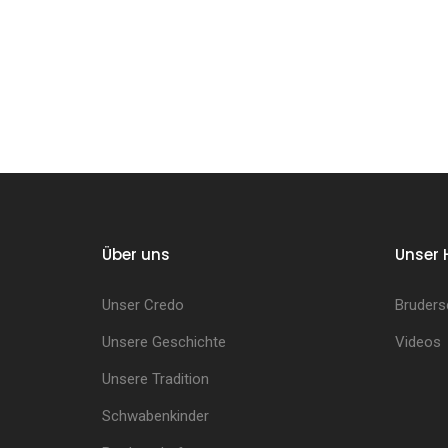
Über uns
Unser 
Unser Credo
Bruders
Unsere Geschichte
Videos
Unsere Tradition
Schwabenkinder