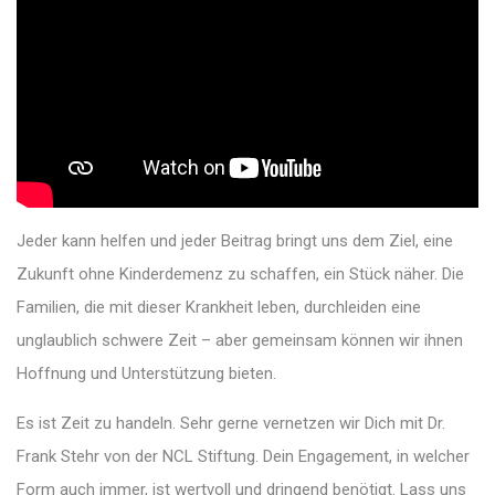
Jeder kann helfen und jeder Beitrag bringt uns dem Ziel, eine
Zukunft ohne Kinderdemenz zu schaffen, ein Stück näher. Die
Familien, die mit dieser Krankheit leben, durchleiden eine
unglaublich schwere Zeit – aber gemeinsam können wir ihnen
Hoffnung und Unterstützung bieten.
Es ist Zeit zu handeln. Sehr gerne vernetzen wir Dich mit Dr.
Frank Stehr von der NCL Stiftung. Dein Engagement, in welcher
Form auch immer, ist wertvoll und dringend benötigt. Lass uns