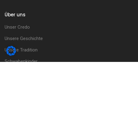
Über uns
Unser Credo
Unsere Geschichte
Unsere Tradition
Schwabenkinder
Bruderschaftsrat
Tätigkeitsbericht
Wappenbücher
Ablassbriefe
Gründungsurkunde
Unser Handeln