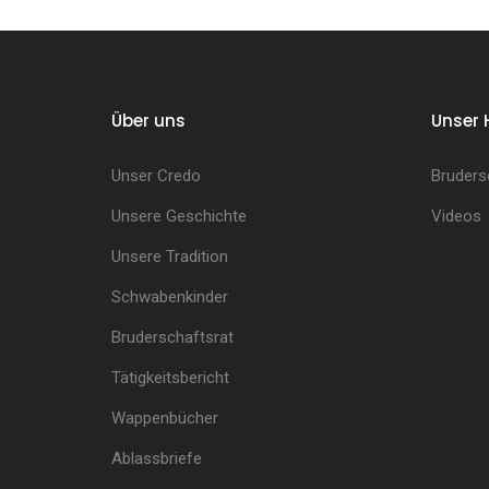
Über uns
Unser 
Unser Credo
Bruders
Unsere Geschichte
Videos
Unsere Tradition
Schwabenkinder
Bruderschaftsrat
Tätigkeitsbericht
Wappenbücher
Ablassbriefe