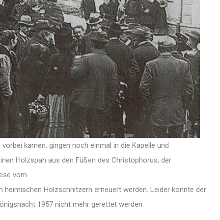
ph vorbei kamen, gingen noch einmal in die Kapelle und
, einen Holzspan aus den Füßen des Christophorus, der
Riese vom
 heimischen Holzschnitzern erneuert werden. Leider konnte der
königsnacht 1957 nicht mehr gerettet werden.